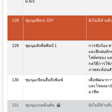
ม.6/3
128
ชุมนุมศิลปะ DIY
ยังไม่มีคำอธิ
129
ชุมนุมสังคีตศิลป์ 1
การขับร้อง ท
และฝึกฝนทัก
โฟล์คซอง แล
กลวิธีการใช้
ภาพสะท้อนส
130
ชุมนุมเขียนสื่อสิ่งพิมพ์
เพื่อพัฒนาการเ
และโฆษณานำ
อาชีพ
131
ชุมนุมแบดมินตัน
ยังไม่มีคำอธิ