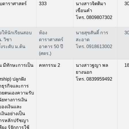
กับดาราศาสตร์
333
นางสาวจิตติมา
3
เขื่อนคำ
โทร. 0809807302
ุ่งให้นักเรียนสอบ
ห้อง
นายสุขสันติ์ การ
3
. วิชา
ดาราศาสตร์
สะอาด
้งระดับ ม.ต้น
อาคาร 50 ปี
โทร. 0918613002
(ศดร.)
ียน มีทักษะการเป็น
คหกรรม 2
นางสาวฐญา พล
1
ร
ยางนอก
ship) ปลูกฝัง
โทร. 0839959492
ธุรกิจและการ
ด้วยตนเองความรับ
ัยทางการเงิน
ของเงินและ
เงินอย่างเป็น
ารหลักปรัชญา
ยง รู้จักการใช้