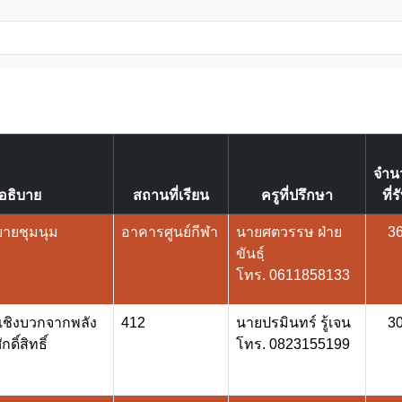
จำน
อธิบาย
สถานที่เรียน
ครูที่ปรึกษา
ที่ร
บายชุมนุม
อาคารศูนย์กีฬา
นายศตวรรษ ฝ่าย
3
ขันธฺ์
โทร. 0611858133
ดเชิงบวกจากพลัง
412
นายปรมินทร์ รู้เจน
3
ดิ์สิทธิ์
โทร. 0823155199