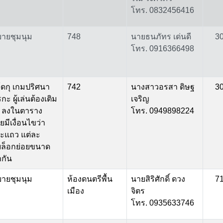
โทร. 0832456416
บายชุมนุม
748
นายธนภัทร เด่นดี
3
โทร. 0916366498
โดกุ เกมปริศนา
742
นางสาวอรสา ดิษฐ
3
กะ ผู้เล่นต้องเติม
เจริญ
 9 ลงในตาราง
โทร. 0949898224
มีเงื่อนไขว่า
ละแถว แต่ละ
บล็อกย่อยขนาด
ำกัน
บายชุมนุม
ห้องดนตรีพื้น
นายสิริศักดิ์ ดวง
7
เมือง
จิตร
โทร. 0935633746