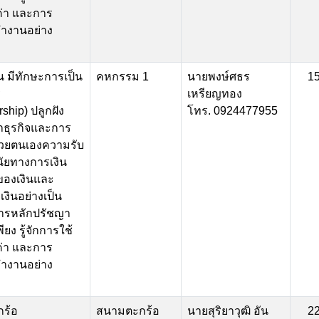
มค่า และการ
ำงานอย่าง
ียน มีทักษะการเป็น
คหกรรม 1
นายพงษ์ศธร
1
ร
เหรียญทอง
ship) ปลูกฝัง
โทร. 0924477955
ธุรกิจและการ
ด้วยตนเองความรับ
ัยทางการเงิน
ของเงินและ
เงินอย่างเป็น
ารหลักปรัชญา
ยง รู้จักการใช้
มค่า และการ
ำงานอย่าง
กร้อ
สนามตะกร้อ
นายสุริยาวุฒิ อัน
2