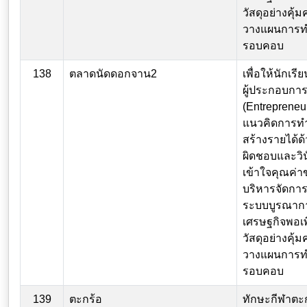
วัสดุอย่างคุ้
วางแผนการท
รอบคอบ
138
ตลาดนัดดอกจาน2
เพื่อให้นักเร
ผู้ประกอบกา
(Entrepreneur
แนวคิดการทำ
สร้างรายได้
ผิดชอบและวิน
เข้าใจคุณค่า
บริหารจัดการ
ระบบบูรณาก
เศรษฐกิจพอเพี
วัสดุอย่างคุ้
วางแผนการท
รอบคอบ
139
ตะกร้อ
ทักษะกีฬาตะ