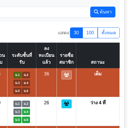
ค้นหา
แสดง:
30
100
ทั้งหมด
ลง
วน
ระดับชั้นที่
ทะเบียน
รายชื่อ
ับ
รับ
แล้ว
สมาชิก
สถานะ
6
36
เต็ม
ม.1
ม.2
ม.3
ม.4
ม.5
ม.6
0
26
ว่าง 4 ที่
ม.1
ม.2
ม.3
ม.4
ม.5
ม.6