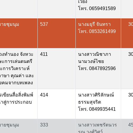
เวียง
โทร. 0659491589
บายชุมนุม
537
นางมยุรี จันทรา
3
โทร. 0853261499
่วงทำนอง จังหวะ
411
นางสาวณิชาภา
3
ษะการเล่นดนตรี
นามวงษ์ไชย
ะการวิเคราะห์
โทร. 0847892596
ภาษา คุณค่า และ
ังคมจากบทเพลง
ขียนสื่อสิ่งพิมพ์
414
นางสาวศิริลักษณ์
3
สู่การประกอบ
ธรรมสุจริต
โทร. 0849935441
บายชุมนุม
333
นางสาวเพชรัตนวร
4
รณ วงศ์วิศว์