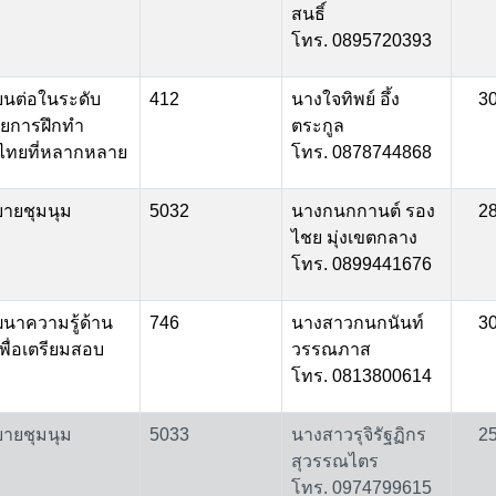
สนธิ์
โทร. 0895720393
ยนต่อในระดับ
412
นางใจทิพย์ อึ้ง
3
วยการฝึกทำ
ตระกูล
ไทยที่หลากหลาย
โทร. 0878744868
บายชุมนุม
5032
นางกนกกานต์ รอง
2
ไชย มุ่งเขตกลาง
โทร. 0899441676
ัฒนาความรู้ด้าน
746
นางสาวกนกนันท์
3
พื่อเตรียมสอบ
วรรณภาส
โทร. 0813800614
บายชุมนุม
5033
นางสาวรุจิรัฐฏิกร
2
สุวรรณไตร
โทร. 0974799615